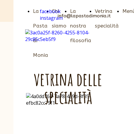
La
facebook
Chi
La
Vetrina
Men
info@lapastadimonia.it
instagram
Pasta
siamo
nostra
specialità
di
filosofia
Monia
vetrina delle
specialità